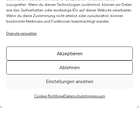
zuzugreifen. Wenn du diesen Technologien zustimmst, können wir Daten
wie das Surfverhalten oder eindeutige IDs auf dieser Website verarbeiten.
Wenn du deine Zustimmung nicht erteilst oder zurückziehst, können
bestimmte Merkmale und Funktionen beeinträchtigt werden.
Dienste verwalten
Immer frische Ideen
Akzeptieren
als Unterstützung für
Ablehnen
Sie und Ihr Team
Einstellungen ansehen
Cookie-Richtlinie
Datenschutz
Impressum
Vertrauen Sie auf ein Unternehmen, das nicht nur
passende Ergebnisse liefert, sondern sich aktiv in Ihren
Erfolg einbringt – mit frischen Ideen, direkter
Kommunikation und echtem Teamgeist.